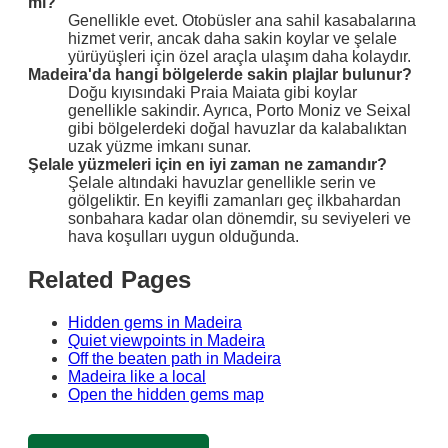
mı?
Genellikle evet. Otobüsler ana sahil kasabalarına
hizmet verir, ancak daha sakin koylar ve şelale
yürüyüşleri için özel araçla ulaşım daha kolaydır.
Madeira'da hangi bölgelerde sakin plajlar bulunur?
Doğu kıyısındaki Praia Maiata gibi koylar
genellikle sakindir. Ayrıca, Porto Moniz ve Seixal
gibi bölgelerdeki doğal havuzlar da kalabalıktan
uzak yüzme imkanı sunar.
Şelale yüzmeleri için en iyi zaman ne zamandır?
Şelale altındaki havuzlar genellikle serin ve
gölgeliktir. En keyifli zamanları geç ilkbahardan
sonbahara kadar olan dönemdir, su seviyeleri ve
hava koşulları uygun olduğunda.
Related Pages
Hidden gems in Madeira
Quiet viewpoints in Madeira
Off the beaten path in Madeira
Madeira like a local
Open the hidden gems map