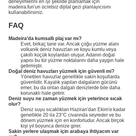
deneyimlerini en iyi şekilde planlamak için
madeira.fun'un ücretsiz dijital gezi planlayıcısını
kullanabilirsiniz.
FAQ
Madeira'da kumsallı plaj var mı?
Evet, birkaç tane var. Ancak çoğu yüzme alanı
volkanik deniz havuzları ve koyu kumlu veya
çakıllı küçük koylardan oluşur. Adanın doğal
yapısı bu tür yüzme noktalarını daha yaygın hale
getirmiştir.
Doğal deniz havuzları yüzmek için güvenli mi?
Yönetilen havuzlar genellikle sakin koşullarda
güvenlidir. Kayalık yapıları dalgaların gücünü
emer, bu da onları dalgalı denizlerde bile daha
korunaklı hale getirir.
Deniz suyu ne zaman yüzmek için yeterince sıcak
olur?
Deniz suyu sıcaklıkları Haziran'dan Ekim'e kadar
genellikle 20 ila 23°C civarında seyreder ve bu
dönem yüzmek için en konforludur. Ancak birçok
kişi yıl boyunca denize girer.
Sakin yerlere ulaşmak için arabaya ihtiyacım var