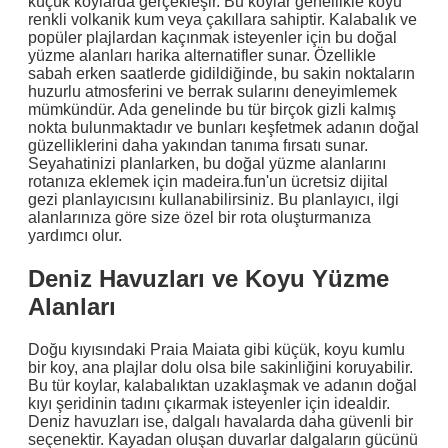
küçük koylarda gerçekleşir. Bu koylar genellikle koyu
renkli volkanik kum veya çakıllara sahiptir. Kalabalık ve
popüler plajlardan kaçınmak isteyenler için bu doğal
yüzme alanları harika alternatifler sunar. Özellikle
sabah erken saatlerde gidildiğinde, bu sakin noktaların
huzurlu atmosferini ve berrak sularını deneyimlemek
mümkündür. Ada genelinde bu tür birçok gizli kalmış
nokta bulunmaktadır ve bunları keşfetmek adanın doğal
güzelliklerini daha yakından tanıma fırsatı sunar.
Seyahatinizi planlarken, bu doğal yüzme alanlarını
rotanıza eklemek için madeira.fun'un ücretsiz dijital
gezi planlayıcısını kullanabilirsiniz. Bu planlayıcı, ilgi
alanlarınıza göre size özel bir rota oluşturmanıza
yardımcı olur.
Deniz Havuzları ve Koyu Yüzme
Alanları
Doğu kıyısındaki Praia Maiata gibi küçük, koyu kumlu
bir koy, ana plajlar dolu olsa bile sakinliğini koruyabilir.
Bu tür koylar, kalabalıktan uzaklaşmak ve adanın doğal
kıyı şeridinin tadını çıkarmak isteyenler için idealdir.
Deniz havuzları ise, dalgalı havalarda daha güvenli bir
seçenektir. Kayadan oluşan duvarlar dalgaların gücünü