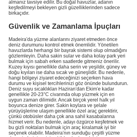
almanız tavsiye edilir. Bu doğal havuzlar, adanın
keşfedilmeyi bekleyen gizli güzelliklerinden sadece
birkaçıdır.
Güvenlik ve Zamanlama İpuçları
Madeira'da yüzme alanlarını ziyaret etmeden önce
deniz durumunu kontrol etmek önemlidir. Yönetilen
havuzlarda herhangi bir bayrak sistemi olup olmadığını
gözlemleyin. Daha sakin sular ve daha kolay park yeri
bulmak için sabah erken saatlerde gitmeniz önerilir.
Kuzey kıyısı genellikle daha serin ve yeşildir, güney ve
doğu kıyıları ise daha sıcak ve güneşlidir. Bu nedenle,
hangi bölgeyi ziyaret edeceğinizi seçerken hava
durumu ve kişisel tercihlerinizi göz önünde bulundurun.
Deniz suyu sıcaklıkları Haziran'dan Ekim'e kadar
genellikle 20-23°C civarında olup yüzmek için en
uygun zaman dilimidir. Ancak birçok yerel halk yıl
boyunca denize girer. Sakin koylara ve şelale
yürüyüşlerine ulaşım genellikle özel araç gerektirir,
çünkü otobüsler daha çok ana sahil kasabalarına
hizmet verir. Bu nedenle, adayı özgürce keşfetmek ve
bu gizli noktaları bulmak için araç kiralamak iyi bir
seçenek olabilir. Madeira'nın sunduğu çeşitli yüzme