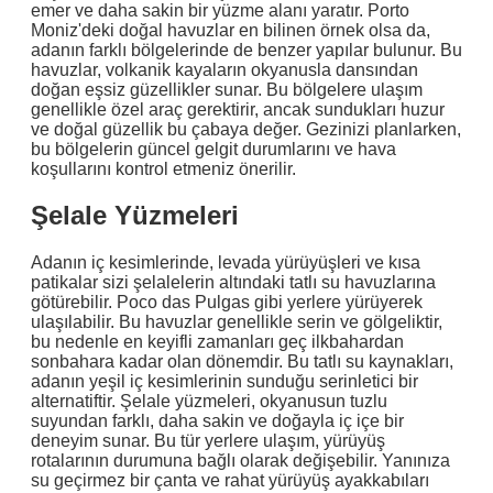
emer ve daha sakin bir yüzme alanı yaratır. Porto
Moniz'deki doğal havuzlar en bilinen örnek olsa da,
adanın farklı bölgelerinde de benzer yapılar bulunur. Bu
havuzlar, volkanik kayaların okyanusla dansından
doğan eşsiz güzellikler sunar. Bu bölgelere ulaşım
genellikle özel araç gerektirir, ancak sundukları huzur
ve doğal güzellik bu çabaya değer. Gezinizi planlarken,
bu bölgelerin güncel gelgit durumlarını ve hava
koşullarını kontrol etmeniz önerilir.
Şelale Yüzmeleri
Adanın iç kesimlerinde, levada yürüyüşleri ve kısa
patikalar sizi şelalelerin altındaki tatlı su havuzlarına
götürebilir. Poco das Pulgas gibi yerlere yürüyerek
ulaşılabilir. Bu havuzlar genellikle serin ve gölgeliktir,
bu nedenle en keyifli zamanları geç ilkbahardan
sonbahara kadar olan dönemdir. Bu tatlı su kaynakları,
adanın yeşil iç kesimlerinin sunduğu serinletici bir
alternatiftir. Şelale yüzmeleri, okyanusun tuzlu
suyundan farklı, daha sakin ve doğayla iç içe bir
deneyim sunar. Bu tür yerlere ulaşım, yürüyüş
rotalarının durumuna bağlı olarak değişebilir. Yanınıza
su geçirmez bir çanta ve rahat yürüyüş ayakkabıları