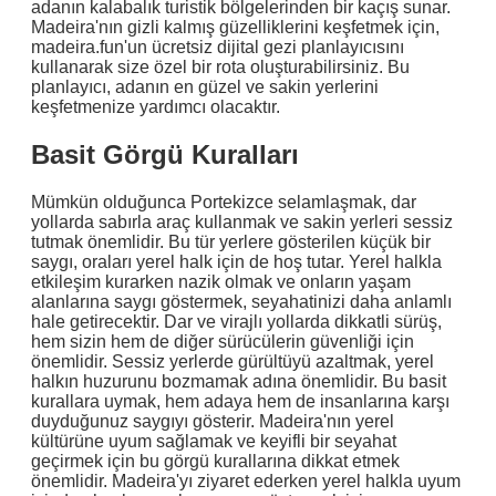
adanın kalabalık turistik bölgelerinden bir kaçış sunar.
Madeira'nın gizli kalmış güzelliklerini keşfetmek için,
madeira.fun'un ücretsiz dijital gezi planlayıcısını
kullanarak size özel bir rota oluşturabilirsiniz. Bu
planlayıcı, adanın en güzel ve sakin yerlerini
keşfetmenize yardımcı olacaktır.
Basit Görgü Kuralları
Mümkün olduğunca Portekizce selamlaşmak, dar
yollarda sabırla araç kullanmak ve sakin yerleri sessiz
tutmak önemlidir. Bu tür yerlere gösterilen küçük bir
saygı, oraları yerel halk için de hoş tutar. Yerel halkla
etkileşim kurarken nazik olmak ve onların yaşam
alanlarına saygı göstermek, seyahatinizi daha anlamlı
hale getirecektir. Dar ve virajlı yollarda dikkatli sürüş,
hem sizin hem de diğer sürücülerin güvenliği için
önemlidir. Sessiz yerlerde gürültüyü azaltmak, yerel
halkın huzurunu bozmamak adına önemlidir. Bu basit
kurallara uymak, hem adaya hem de insanlarına karşı
duyduğunuz saygıyı gösterir. Madeira'nın yerel
kültürüne uyum sağlamak ve keyifli bir seyahat
geçirmek için bu görgü kurallarına dikkat etmek
önemlidir. Madeira'yı ziyaret ederken yerel halkla uyum