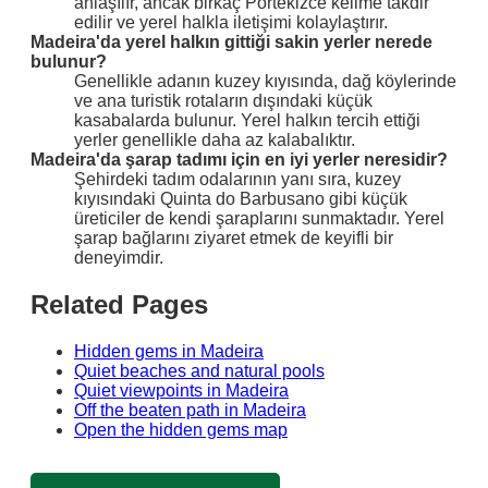
anlaşılır, ancak birkaç Portekizce kelime takdir
edilir ve yerel halkla iletişimi kolaylaştırır.
Madeira'da yerel halkın gittiği sakin yerler nerede
bulunur?
Genellikle adanın kuzey kıyısında, dağ köylerinde
ve ana turistik rotaların dışındaki küçük
kasabalarda bulunur. Yerel halkın tercih ettiği
yerler genellikle daha az kalabalıktır.
Madeira'da şarap tadımı için en iyi yerler neresidir?
Şehirdeki tadım odalarının yanı sıra, kuzey
kıyısındaki Quinta do Barbusano gibi küçük
üreticiler de kendi şaraplarını sunmaktadır. Yerel
şarap bağlarını ziyaret etmek de keyifli bir
deneyimdir.
Related Pages
Hidden gems in Madeira
Quiet beaches and natural pools
Quiet viewpoints in Madeira
Off the beaten path in Madeira
Open the hidden gems map