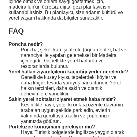
içinde olmak ve onlara saygı göstermek için,
madeira.fun'un ücretsiz dijital gezi planlayıcısını
kullanabilirsiniz. Bu planlayıcı, size adanın kültürü ve
yerel yaşam hakkında da bilgiler sunacaktır.
FAQ
Poncha nedir?
Poncha, şeker kamışı alkolü (aguardente), bal ve
narenciye ile yapılan geleneksel bir Madeira
içeceğidir. Genellikle yerel barlarda ve
restoranlarda bulunur.
Yerel halkın ziyaretçilerin kaçırdığı yerler nerelerdir?
Genellikle kuzey kıyısı, tepelerdeki köyler ve
daha küçük levada yürüyüş parkurlarıdır. Yerel
halkın tercihleri, daha sakin ve otantik
deneyimlere yöneliktir.
Sakin yerel noktaları ziyaret etmek kaba mıdır?
Kesinlikle hayır, yeter ki onlara özenle davranın:
arabaları uygun şekilde park edin, evlerin
yakınında gürültüyü azaltın ve çöplerinizi
yanınızda götürün.
Portekizce konuşmam gerekiyor mu?
Hayır. Turistik bölgelerde İngilizce yaygın olarak