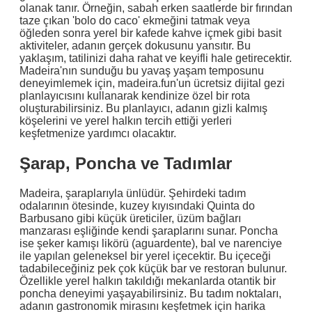
olanak tanır. Örneğin, sabah erken saatlerde bir fırından
taze çıkan 'bolo do caco' ekmeğini tatmak veya
öğleden sonra yerel bir kafede kahve içmek gibi basit
aktiviteler, adanın gerçek dokusunu yansıtır. Bu
yaklaşım, tatilinizi daha rahat ve keyifli hale getirecektir.
Madeira'nın sunduğu bu yavaş yaşam temposunu
deneyimlemek için, madeira.fun'un ücretsiz dijital gezi
planlayıcısını kullanarak kendinize özel bir rota
oluşturabilirsiniz. Bu planlayıcı, adanın gizli kalmış
köşelerini ve yerel halkın tercih ettiği yerleri
keşfetmenize yardımcı olacaktır.
Şarap, Poncha ve Tadımlar
Madeira, şaraplarıyla ünlüdür. Şehirdeki tadım
odalarının ötesinde, kuzey kıyısındaki Quinta do
Barbusano gibi küçük üreticiler, üzüm bağları
manzarası eşliğinde kendi şaraplarını sunar. Poncha
ise şeker kamışı likörü (aguardente), bal ve narenciye
ile yapılan geleneksel bir yerel içecektir. Bu içeceği
tadabileceğiniz pek çok küçük bar ve restoran bulunur.
Özellikle yerel halkın takıldığı mekanlarda otantik bir
poncha deneyimi yaşayabilirsiniz. Bu tadım noktaları,
adanın gastronomik mirasını keşfetmek için harika