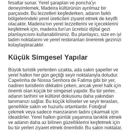
fırsatlar sunar. Yerel şarapları ve poncha'yı
deneyimlemek, Madeira kültürünün ayrılmaz bir
parçasıdır. Bu lezzetleri keşfederken, adanın farklı
bölgelerindeki yerel üreticileri ziyaret etmek de keyifli
olacaktır. Madeira'nın yerel lezzetlerini ve içeceklerini
keşfetmek için, madeira.fun'un ücretsiz dijital gezi
planlayıcısını kullanabilirsiniz. Bu planlayıcı, size en iyi
tadım noktalarını ve yerel restoranları önererek gezinizi
kolaylaştıracaktır.
Küçük Simgesel Yapılar
Büyük turistik yerlerden uzakta, ada sakin şapeller ve
yerel halkın her gün geçtiği seyir noktalarıyla doludur.
Capelinha de Nossa Senhora de Fatima gibi bir yer,
nadiren turistlerin dikkatini çeken, ancak yerel halk için
önemli olan küçük bir simgesel yapıdır. Bu tür yerler,
adanın tarihini ve kültürel dokusunu daha yakından
tanımanızı sağlar. Bu küçük kiliseler ve seyir terasları,
genellikle sakin ve huzurlu ortamlardır. Fotoğraf
çekmek veya sadece manzaranın tadını çıkarmak için
idealdirler. Yerel halkın günlük yaşamına tanıklık etmek
ve adanın daha az bilinen güzelliklerini keşfetmek için
bu tür yerleri ziyaret etmek önemlidir. Bu sakin noktalar,