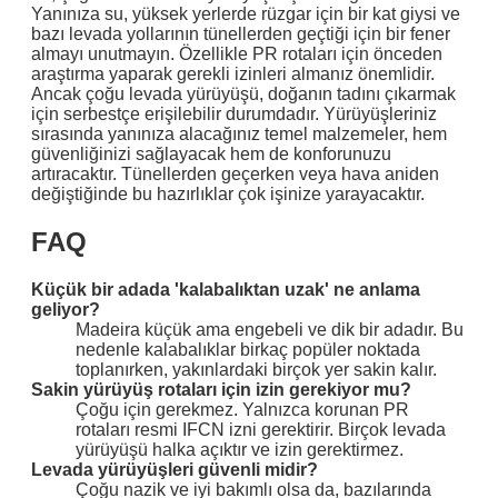
Yanınıza su, yüksek yerlerde rüzgar için bir kat giysi ve
bazı levada yollarının tünellerden geçtiği için bir fener
almayı unutmayın. Özellikle PR rotaları için önceden
araştırma yaparak gerekli izinleri almanız önemlidir.
Ancak çoğu levada yürüyüşü, doğanın tadını çıkarmak
için serbestçe erişilebilir durumdadır. Yürüyüşleriniz
sırasında yanınıza alacağınız temel malzemeler, hem
güvenliğinizi sağlayacak hem de konforunuzu
artıracaktır. Tünellerden geçerken veya hava aniden
değiştiğinde bu hazırlıklar çok işinize yarayacaktır.
FAQ
Küçük bir adada 'kalabalıktan uzak' ne anlama
geliyor?
Madeira küçük ama engebeli ve dik bir adadır. Bu
nedenle kalabalıklar birkaç popüler noktada
toplanırken, yakınlardaki birçok yer sakin kalır.
Sakin yürüyüş rotaları için izin gerekiyor mu?
Çoğu için gerekmez. Yalnızca korunan PR
rotaları resmi IFCN izni gerektirir. Birçok levada
yürüyüşü halka açıktır ve izin gerektirmez.
Levada yürüyüşleri güvenli midir?
Çoğu nazik ve iyi bakımlı olsa da, bazılarında