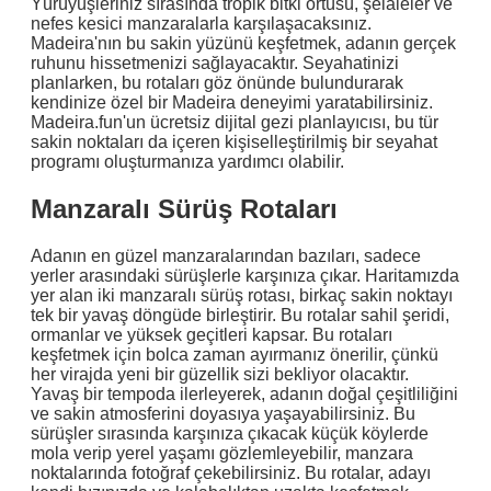
Yürüyüşleriniz sırasında tropik bitki örtüsü, şelaleler ve
nefes kesici manzaralarla karşılaşacaksınız.
Madeira'nın bu sakin yüzünü keşfetmek, adanın gerçek
ruhunu hissetmenizi sağlayacaktır. Seyahatinizi
planlarken, bu rotaları göz önünde bulundurarak
kendinize özel bir Madeira deneyimi yaratabilirsiniz.
Madeira.fun'un ücretsiz dijital gezi planlayıcısı, bu tür
sakin noktaları da içeren kişiselleştirilmiş bir seyahat
programı oluşturmanıza yardımcı olabilir.
Manzaralı Sürüş Rotaları
Adanın en güzel manzaralarından bazıları, sadece
yerler arasındaki sürüşlerle karşınıza çıkar. Haritamızda
yer alan iki manzaralı sürüş rotası, birkaç sakin noktayı
tek bir yavaş döngüde birleştirir. Bu rotalar sahil şeridi,
ormanlar ve yüksek geçitleri kapsar. Bu rotaları
keşfetmek için bolca zaman ayırmanız önerilir, çünkü
her virajda yeni bir güzellik sizi bekliyor olacaktır.
Yavaş bir tempoda ilerleyerek, adanın doğal çeşitliliğini
ve sakin atmosferini doyasıya yaşayabilirsiniz. Bu
sürüşler sırasında karşınıza çıkacak küçük köylerde
mola verip yerel yaşamı gözlemleyebilir, manzara
noktalarında fotoğraf çekebilirsiniz. Bu rotalar, adayı