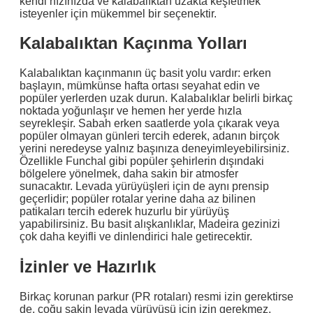
kendi hızınızda ve kalabalıktan uzakta keşfetmek
isteyenler için mükemmel bir seçenektir.
Kalabalıktan Kaçınma Yolları
Kalabalıktan kaçınmanın üç basit yolu vardır: erken
başlayın, mümkünse hafta ortası seyahat edin ve
popüler yerlerden uzak durun. Kalabalıklar belirli birkaç
noktada yoğunlaşır ve hemen her yerde hızla
seyrekleşir. Sabah erken saatlerde yola çıkarak veya
popüler olmayan günleri tercih ederek, adanın birçok
yerini neredeyse yalnız başınıza deneyimleyebilirsiniz.
Özellikle Funchal gibi popüler şehirlerin dışındaki
bölgelere yönelmek, daha sakin bir atmosfer
sunacaktır. Levada yürüyüşleri için de aynı prensip
geçerlidir; popüler rotalar yerine daha az bilinen
patikaları tercih ederek huzurlu bir yürüyüş
yapabilirsiniz. Bu basit alışkanlıklar, Madeira gezinizi
çok daha keyifli ve dinlendirici hale getirecektir.
İzinler ve Hazırlık
Birkaç korunan parkur (PR rotaları) resmi izin gerektirse
de, çoğu sakin levada yürüyüşü için izin gerekmez.