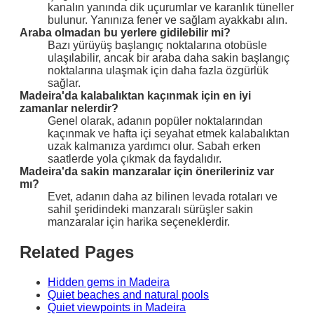
kanalın yanında dik uçurumlar ve karanlık tüneller
bulunur. Yanınıza fener ve sağlam ayakkabı alın.
Araba olmadan bu yerlere gidilebilir mi?
Bazı yürüyüş başlangıç noktalarına otobüsle
ulaşılabilir, ancak bir araba daha sakin başlangıç
noktalarına ulaşmak için daha fazla özgürlük
sağlar.
Madeira'da kalabalıktan kaçınmak için en iyi
zamanlar nelerdir?
Genel olarak, adanın popüler noktalarından
kaçınmak ve hafta içi seyahat etmek kalabalıktan
uzak kalmanıza yardımcı olur. Sabah erken
saatlerde yola çıkmak da faydalıdır.
Madeira'da sakin manzaralar için önerileriniz var
mı?
Evet, adanın daha az bilinen levada rotaları ve
sahil şeridindeki manzaralı sürüşler sakin
manzaralar için harika seçeneklerdir.
Related Pages
Hidden gems in Madeira
Quiet beaches and natural pools
Quiet viewpoints in Madeira