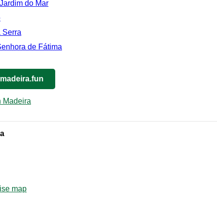
 Jardim do Mar
o
 Serra
enhora de Fátima
 madeira.fun
in Madeira
ra
rise map