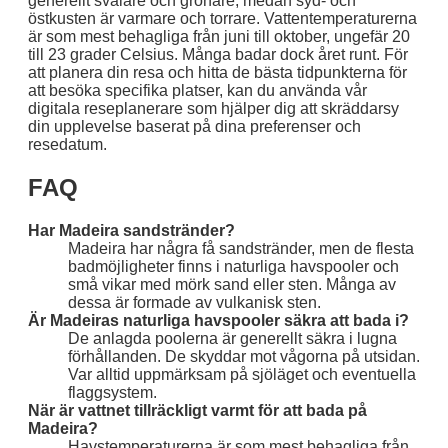
generellt svalare och grönare, medan syd- och
östkusten är varmare och torrare. Vattentemperaturerna
är som mest behagliga från juni till oktober, ungefär 20
till 23 grader Celsius. Många badar dock året runt. För
att planera din resa och hitta de bästa tidpunkterna för
att besöka specifika platser, kan du använda vår
digitala reseplanerare som hjälper dig att skräddarsy
din upplevelse baserat på dina preferenser och
resedatum.
FAQ
Har Madeira sandstränder?
Madeira har några få sandstränder, men de flesta
badmöjligheter finns i naturliga havspooler och
små vikar med mörk sand eller sten. Många av
dessa är formade av vulkanisk sten.
Är Madeiras naturliga havspooler säkra att bada i?
De anlagda poolerna är generellt säkra i lugna
förhållanden. De skyddar mot vågorna på utsidan.
Var alltid uppmärksam på sjöläget och eventuella
flaggsystem.
När är vattnet tillräckligt varmt för att bada på
Madeira?
Havstemperaturerna är som mest behagliga från