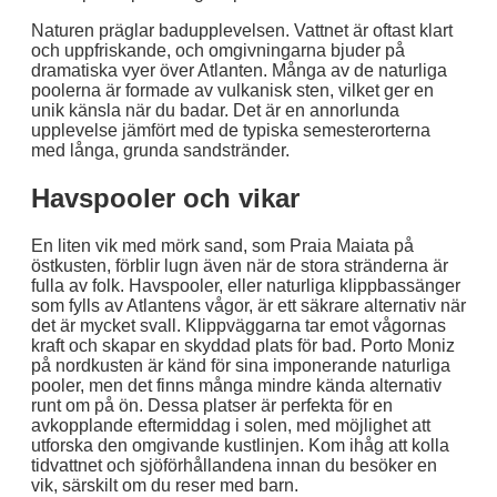
Naturen präglar badupplevelsen. Vattnet är oftast klart
och uppfriskande, och omgivningarna bjuder på
dramatiska vyer över Atlanten. Många av de naturliga
poolerna är formade av vulkanisk sten, vilket ger en
unik känsla när du badar. Det är en annorlunda
upplevelse jämfört med de typiska semesterorterna
med långa, grunda sandstränder.
Havspooler och vikar
En liten vik med mörk sand, som Praia Maiata på
östkusten, förblir lugn även när de stora stränderna är
fulla av folk. Havspooler, eller naturliga klippbassänger
som fylls av Atlantens vågor, är ett säkrare alternativ när
det är mycket svall. Klippväggarna tar emot vågornas
kraft och skapar en skyddad plats för bad. Porto Moniz
på nordkusten är känd för sina imponerande naturliga
pooler, men det finns många mindre kända alternativ
runt om på ön. Dessa platser är perfekta för en
avkopplande eftermiddag i solen, med möjlighet att
utforska den omgivande kustlinjen. Kom ihåg att kolla
tidvattnet och sjöförhållandena innan du besöker en
vik, särskilt om du reser med barn.