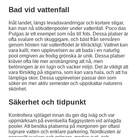
Bad vid vattenfall
Inåt landet, längs levadavandringar och kortare stigar,
kan man nå sötvattenpooler under vattenfall. Poco das
Pulgas är ett exempel som nås till fots. Dessa platser är
ofta svalare och skuggigare, och bäst från senvåren
genom hösten när vattenflödet är tillräckligt. Vattnet kan
vara kallt, men upplevelsen av att bada i en naturlig
pool omgiven av frodig grönska är unik. Dessa platser
kräver ofta lite mer ansträngning att nå, men
belöningen är en lugn och vacker miljö. Det är viktigt att
vara försiktig på stigarna, som kan vara hala, och att ha
lämpliga skor. Dessa upplevelser passar den som
söker en mer aktiv semester och uppskattar naturens
skönhet.
Säkerhet och tidpunkt
Kontrollera sjöläget innan du ger dig iväg och var
uppmärksam på eventuella flaggsystem vid anlagda
pooler. Att besöka platserna på morgonen ger oftast
lugnare vatten och enklare parkering. Nordkusten är