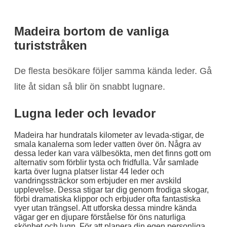
Madeira bortom de vanliga
turiststråken
De flesta besökare följer samma kända leder. Gå
lite åt sidan så blir ön snabbt lugnare.
Lugna leder och levador
Madeira har hundratals kilometer av levada-stigar, de
smala kanalerna som leder vatten över ön. Några av
dessa leder kan vara välbesökta, men det finns gott om
alternativ som förblir tysta och fridfulla. Vår samlade
karta över lugna platser listar 44 leder och
vandringssträckor som erbjuder en mer avskild
upplevelse. Dessa stigar tar dig genom frodiga skogar,
förbi dramatiska klippor och erbjuder ofta fantastiska
vyer utan trängsel. Att utforska dessa mindre kända
vägar ger en djupare förståelse för öns naturliga
skönhet och lugn. För att planera din egen personliga