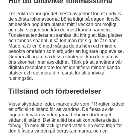
Hur du undviker folkmassorna
Tre enkla vanor gör det mesta av jobbet för att undvika
de största folkmassorna: börja tidigt på dagen, försök
att besöka populära platser mitt i veckan om möjligt,
och styr stegen bort från de mest kända namnen.
Turisterna tenderar att samlas tätt kring ett fåtal platser
och tunnas snabbt ut så fort man rör sig lite åt sidan.
Madeira är en ö med många dolda hörn och mindre
besökta områden som erbjuder en lugnare upplevelse.
Genom att anamma dessa strategier kan du njuta av
öns skönhet i mer avskildhet. Tänk på att använda vår
digitala reseplanerare för att identifiera mindre kända
platser och optimera din resrutt för att undvika
rusningstid.
Tillstånd och förberedelser
Vissa skyddade leder, markerade som PR-rutter, kräver
ett officiellt tillstånd för att vandras. De flesta av de
lugnare levada-vandringarna behöver dock inget
sådant tillstånd. Det är alltid bra att kontrollera detta i
förväg. Ta med tillräckligt med vatten, en extra tröja för
den blåsiga vinden på bergskammarna, och en