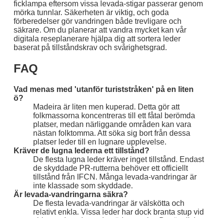
ficklampa eftersom vissa levada-stigar passerar genom
mörka tunnlar. Säkerheten är viktig, och goda
förberedelser gör vandringen både trevligare och
säkrare. Om du planerar att vandra mycket kan vår
digitala reseplanerare hjälpa dig att sortera leder
baserat på tillståndskrav och svårighetsgrad.
FAQ
Vad menas med 'utanför turiststråken' på en liten
ö?
Madeira är liten men kuperad. Detta gör att
folkmassorna koncentreras till ett fåtal berömda
platser, medan närliggande områden kan vara
nästan folktomma. Att söka sig bort från dessa
platser leder till en lugnare upplevelse.
Kräver de lugna lederna ett tillstånd?
De flesta lugna leder kräver inget tillstånd. Endast
de skyddade PR-rutterna behöver ett officiellt
tillstånd från IFCN. Många levada-vandringar är
inte klassade som skyddade.
Är levada-vandringarna säkra?
De flesta levada-vandringar är välskötta och
relativt enkla. Vissa leder har dock branta stup vid