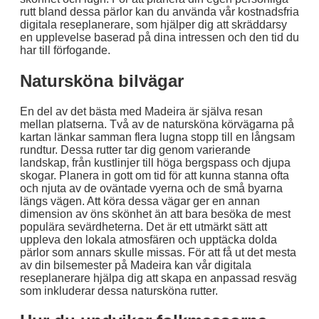
rutt bland dessa pärlor kan du använda vår kostnadsfria
digitala reseplanerare, som hjälper dig att skräddarsy
en upplevelse baserad på dina intressen och den tid du
har till förfogande.
Natursköna bilvägar
En del av det bästa med Madeira är själva resan
mellan platserna. Två av de natursköna körvägarna på
kartan länkar samman flera lugna stopp till en långsam
rundtur. Dessa rutter tar dig genom varierande
landskap, från kustlinjer till höga bergspass och djupa
skogar. Planera in gott om tid för att kunna stanna ofta
och njuta av de oväntade vyerna och de små byarna
längs vägen. Att köra dessa vägar ger en annan
dimension av öns skönhet än att bara besöka de mest
populära sevärdheterna. Det är ett utmärkt sätt att
uppleva den lokala atmosfären och upptäcka dolda
pärlor som annars skulle missas. För att få ut det mesta
av din bilsemester på Madeira kan vår digitala
reseplanerare hjälpa dig att skapa en anpassad resväg
som inkluderar dessa natursköna rutter.