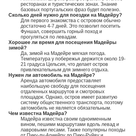
ресторанах и туристических зонах. Знание
базовых португальских фраз будет полезно.
Сколько дней нужно для поездки на Мадейру?
Для первого знакомства с островом обычно
достаточно 4-7 дней. Это позволит посетить
Фуншал, совершить горный поход и
прогуляться по левадам.
Хорошее ли время для посещения Мадейры
зимой?
Да, зимой на Мадейре мягкая погода.
Температура у побережья держится около 19-
21 градуса Цельсия, что делает остров
привлекательным для зимнего отдыха.
Нужен ли автомобиль на Мадейре?
Аренда автомобиля предоставляет
наибольшую свободу для посещения
отдаленных маршрутов и смотровых
площадок. Однако, остров имеет развитую
систему общественного транспорта, поэтому
автомобиль не является обязательным.
Чем известна Мадейра?
Мадейра известна своим одноименным
вином, пешими маршрутами вдоль левад и
лавровыми лесами. Также популярны походы
от Пику-ду-Ариейру до Пику-Руйву и