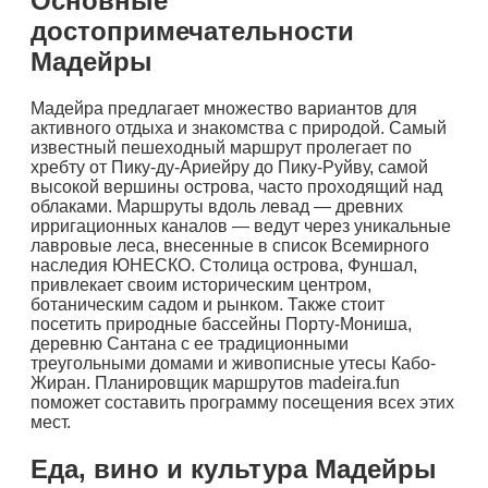
Основные
достопримечательности
Мадейры
Мадейра предлагает множество вариантов для
активного отдыха и знакомства с природой. Самый
известный пешеходный маршрут пролегает по
хребту от Пику-ду-Ариейру до Пику-Руйву, самой
высокой вершины острова, часто проходящий над
облаками. Маршруты вдоль левад — древних
ирригационных каналов — ведут через уникальные
лавровые леса, внесенные в список Всемирного
наследия ЮНЕСКО. Столица острова, Фуншал,
привлекает своим историческим центром,
ботаническим садом и рынком. Также стоит
посетить природные бассейны Порту-Мониша,
деревню Сантана с ее традиционными
треугольными домами и живописные утесы Кабо-
Жиран. Планировщик маршрутов madeira.fun
поможет составить программу посещения всех этих
мест.
Еда, вино и культура Мадейры