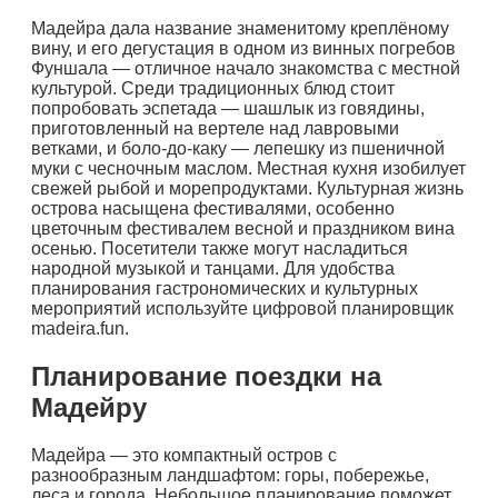
Мадейра дала название знаменитому креплёному
вину, и его дегустация в одном из винных погребов
Фуншала — отличное начало знакомства с местной
культурой. Среди традиционных блюд стоит
попробовать эспетада — шашлык из говядины,
приготовленный на вертеле над лавровыми
ветками, и боло-до-каку — лепешку из пшеничной
муки с чесночным маслом. Местная кухня изобилует
свежей рыбой и морепродуктами. Культурная жизнь
острова насыщена фестивалями, особенно
цветочным фестивалем весной и праздником вина
осенью. Посетители также могут насладиться
народной музыкой и танцами. Для удобства
планирования гастрономических и культурных
мероприятий используйте цифровой планировщик
madeira.fun.
Планирование поездки на
Мадейру
Мадейра — это компактный остров с
разнообразным ландшафтом: горы, побережье,
леса и города. Небольшое планирование поможет