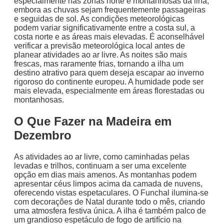
especialmente nas zonas norte e montanhosas da ilha,
embora as chuvas sejam frequentemente passageiras
e seguidas de sol. As condições meteorológicas
podem variar significativamente entre a costa sul, a
costa norte e as áreas mais elevadas. É aconselhável
verificar a previsão meteorológica local antes de
planear atividades ao ar livre. As noites são mais
frescas, mas raramente frias, tornando a ilha um
destino atrativo para quem deseja escapar ao inverno
rigoroso do continente europeu. A humidade pode ser
mais elevada, especialmente em áreas florestadas ou
montanhosas.
O Que Fazer na Madeira em
Dezembro
As atividades ao ar livre, como caminhadas pelas
levadas e trilhos, continuam a ser uma excelente
opção em dias mais amenos. As montanhas podem
apresentar céus limpos acima da camada de nuvens,
oferecendo vistas espetaculares. O Funchal ilumina-se
com decorações de Natal durante todo o mês, criando
uma atmosfera festiva única. A ilha é também palco de
um grandioso espetáculo de fogo de artifício na