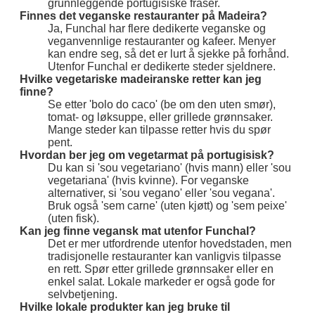
grunnleggende portugisiske fraser.
Finnes det veganske restauranter på Madeira?
Ja, Funchal har flere dedikerte veganske og
veganvennlige restauranter og kafeer. Menyer
kan endre seg, så det er lurt å sjekke på forhånd.
Utenfor Funchal er dedikerte steder sjeldnere.
Hvilke vegetariske madeiranske retter kan jeg
finne?
Se etter 'bolo do caco' (be om den uten smør),
tomat- og løksuppe, eller grillede grønnsaker.
Mange steder kan tilpasse retter hvis du spør
pent.
Hvordan ber jeg om vegetarmat på portugisisk?
Du kan si 'sou vegetariano' (hvis mann) eller 'sou
vegetariana' (hvis kvinne). For veganske
alternativer, si 'sou vegano' eller 'sou vegana'.
Bruk også 'sem carne' (uten kjøtt) og 'sem peixe'
(uten fisk).
Kan jeg finne vegansk mat utenfor Funchal?
Det er mer utfordrende utenfor hovedstaden, men
tradisjonelle restauranter kan vanligvis tilpasse
en rett. Spør etter grillede grønnsaker eller en
enkel salat. Lokale markeder er også gode for
selvbetjening.
Hvilke lokale produkter kan jeg bruke til