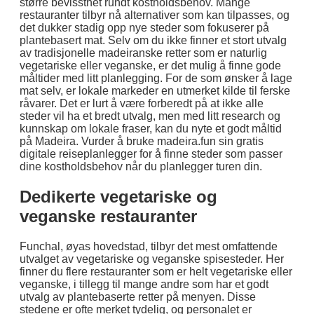
større bevissthet rundt kostholdsbehov. Mange
restauranter tilbyr nå alternativer som kan tilpasses, og
det dukker stadig opp nye steder som fokuserer på
plantebasert mat. Selv om du ikke finner et stort utvalg
av tradisjonelle madeiranske retter som er naturlig
vegetariske eller veganske, er det mulig å finne gode
måltider med litt planlegging. For de som ønsker å lage
mat selv, er lokale markeder en utmerket kilde til ferske
råvarer. Det er lurt å være forberedt på at ikke alle
steder vil ha et bredt utvalg, men med litt research og
kunnskap om lokale fraser, kan du nyte et godt måltid
på Madeira. Vurder å bruke madeira.fun sin gratis
digitale reiseplanlegger for å finne steder som passer
dine kostholdsbehov når du planlegger turen din.
Dedikerte vegetariske og
veganske restauranter
Funchal, øyas hovedstad, tilbyr det mest omfattende
utvalget av vegetariske og veganske spisesteder. Her
finner du flere restauranter som er helt vegetariske eller
veganske, i tillegg til mange andre som har et godt
utvalg av plantebaserte retter på menyen. Disse
stedene er ofte merket tydelig, og personalet er