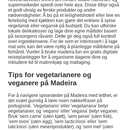
supermarkeder spredt over hele øya. Disse tilbyr også
et godt utvalg av ferske produkter og andre
nødvendigheter. Å bo på et leilighetshotell eller leie en
feriebolig med kjøkken kan gjøre det enklere å spise
vegetarisk eller vegansk på budsjett. Du kan utforske
lokale delikatesser og lage dine egne måltider basert
på sesongens råvarer. Dette gir deg også full kontroll
over ingrediensene. For de som er interessert i å lage
mat selv, kan det være nyttig å planlegge måltidene på
forhånd. Vurder å bruke madeira.fun sin gratis digitale
reiseplanlegger for å organisere dagene dine og
inkludere tid til matinnkjøp og matlaging.
Tips for vegetarianere og
veganere på Madeira
For å navigere spisesteder på Madeira med letthet, er
det svært gunstig å lære noen nøkkelfraser på
portugisisk. 'Vegetariano' eller 'vegetariana' betyr
vegetarianer, og 'vegano' eller 'vegana' betyr veganer.
Bruk 'sem carne' (uten kjøtt), 'sem peixe' (uten fisk),
'sem ovos' (uten egg), 'sem lacticínios' eller 'sem
laticínios' (uten meieriprodukter), og 'sem mel' (uten