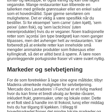
tomat- og løksuppe, er også vanlig og kan ofte lages
veganske. Mange restauranter kan tilberede en
tallerken med grillede grønnsaker eller en enkel salat
som et hovedmåltid. Spør gjerne servitøren om
mulighetene. Det er viktig å være spesifikk når du
bestiller. Si for eksempel 'sem carne' (uten kjøtt), 'sem
peixe' (uten fisk), og 'sem lacticínios' (uten
meieriprodukter) hvis du er veganer. Noen tradisjonelle
retter som 'açorda' (en type brødgrøt) kan noen ganger
tilpasses, men det avhenger helt av restauranten. Vær
forberedt på at enkelte retter kan inneholde små
mengder animalske produkter som fiskesaus eller
kyllingkraft, så det er alltid best å spørre. Å lære noen
grunnleggende portugisiske fraser vil være svært nyttig.
Markeder og selvbetjening
For de som foretrekker å lage sine egne måltider, tilbyr
Madeira utmerkede muligheter for selvbetjening.
'Mercado dos Lavradores' i Funchal er et livlig marked
hvor du kan finne et bredt utvalg av ferske råvarer,
inkludert frukt, grønnsaker, urter og lokale oster. Dette
er et flott sted å handle inn til frokost, lunsj eller middag
hvis du har tilgang til kjøkken. I tillegg til
hovedmarkedet finnes det mindre lokale markeder og