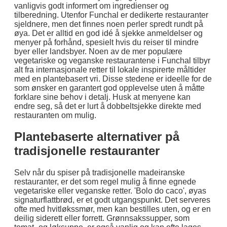
vanligvis godt informert om ingredienser og
tilberedning. Utenfor Funchal er dedikerte restauranter
sjeldnere, men det finnes noen perler spredt rundt på
øya. Det er alltid en god idé å sjekke anmeldelser og
menyer på forhånd, spesielt hvis du reiser til mindre
byer eller landsbyer. Noen av de mer populære
vegetariske og veganske restaurantene i Funchal tilbyr
alt fra internasjonale retter til lokale inspirerte måltider
med en plantebasert vri. Disse stedene er ideelle for de
som ønsker en garantert god opplevelse uten å måtte
forklare sine behov i detalj. Husk at menyene kan
endre seg, så det er lurt å dobbeltsjekke direkte med
restauranten om mulig.
Plantebaserte alternativer på
tradisjonelle restauranter
Selv når du spiser på tradisjonelle madeiranske
restauranter, er det som regel mulig å finne egnede
vegetariske eller veganske retter. 'Bolo do caco', øyas
signaturflattbrød, er et godt utgangspunkt. Det serveres
ofte med hvitløkssmør, men kan bestilles uten, og er en
deilig siderett eller forrett. Grønnsakssupper, som