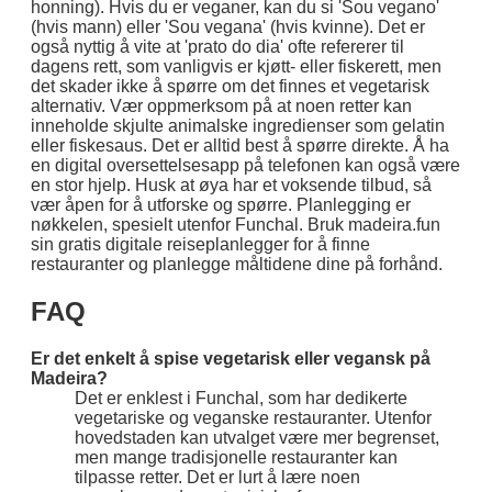
honning). Hvis du er veganer, kan du si 'Sou vegano'
(hvis mann) eller 'Sou vegana' (hvis kvinne). Det er
også nyttig å vite at 'prato do dia' ofte refererer til
dagens rett, som vanligvis er kjøtt- eller fiskerett, men
det skader ikke å spørre om det finnes et vegetarisk
alternativ. Vær oppmerksom på at noen retter kan
inneholde skjulte animalske ingredienser som gelatin
eller fiskesaus. Det er alltid best å spørre direkte. Å ha
en digital oversettelsesapp på telefonen kan også være
en stor hjelp. Husk at øya har et voksende tilbud, så
vær åpen for å utforske og spørre. Planlegging er
nøkkelen, spesielt utenfor Funchal. Bruk madeira.fun
sin gratis digitale reiseplanlegger for å finne
restauranter og planlegge måltidene dine på forhånd.
FAQ
Er det enkelt å spise vegetarisk eller vegansk på
Madeira?
Det er enklest i Funchal, som har dedikerte
vegetariske og veganske restauranter. Utenfor
hovedstaden kan utvalget være mer begrenset,
men mange tradisjonelle restauranter kan
tilpasse retter. Det er lurt å lære noen