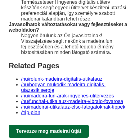
Természetesen! Ingyenes digitális útiterv
készítőnk segít egyedi útitervet készíteni utazási
preferenciái alapján, így személyre szabott
madeirai kalandban lehet része.
Javasolhatok változtatásokat vagy fejlesztéseket a
weboldalon?
Nagyon örülünk az Ön javaslatainak!
Visszajelzése segít nekünk a madeira.fun
fejlesztésében és a lehető legjobb élmény
biztosításában minden látogató számára.
Related Pages
/hu/rolunk-madeira-digitalis-utikalauz
/hu/hogyan-mukodik-madeira-digitalis-
utazasikiseroje
/hu/madeira-fun-arak-ingyenes-utitervezes
/hu/funchal-utikalauz-madeira-vibralo-fovarosa
/hu/madeirai-utikalauz-elso-latogatoknak-tippek
/trip-plan
Tervezze meg madeirai útját