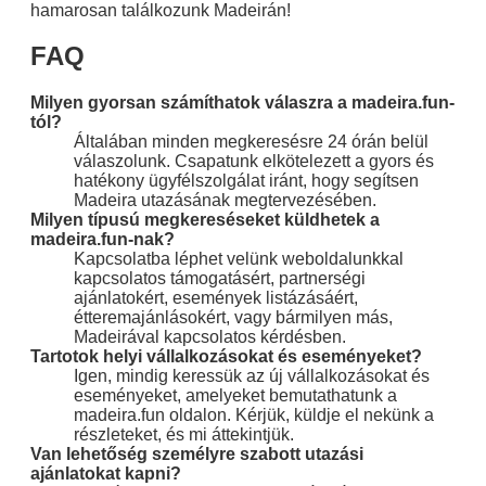
hamarosan találkozunk Madeirán!
FAQ
Milyen gyorsan számíthatok válaszra a madeira.fun-
tól?
Általában minden megkeresésre 24 órán belül
válaszolunk. Csapatunk elkötelezett a gyors és
hatékony ügyfélszolgálat iránt, hogy segítsen
Madeira utazásának megtervezésében.
Milyen típusú megkereséseket küldhetek a
madeira.fun-nak?
Kapcsolatba léphet velünk weboldalunkkal
kapcsolatos támogatásért, partnerségi
ajánlatokért, események listázásáért,
étteremajánlásokért, vagy bármilyen más,
Madeirával kapcsolatos kérdésben.
Tartotok helyi vállalkozásokat és eseményeket?
Igen, mindig keressük az új vállalkozásokat és
eseményeket, amelyeket bemutathatunk a
madeira.fun oldalon. Kérjük, küldje el nekünk a
részleteket, és mi áttekintjük.
Van lehetőség személyre szabott utazási
ajánlatokat kapni?