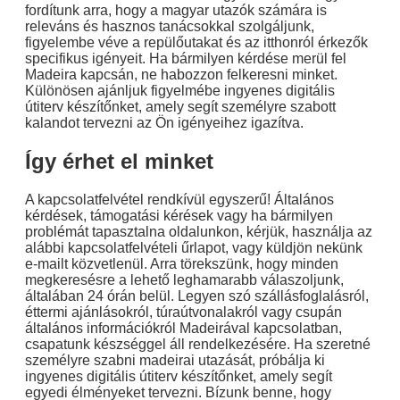
fordítunk arra, hogy a magyar utazók számára is
releváns és hasznos tanácsokkal szolgáljunk,
figyelembe véve a repülőutakat és az itthonról érkezők
specifikus igényeit. Ha bármilyen kérdése merül fel
Madeira kapcsán, ne habozzon felkeresni minket.
Különösen ajánljuk figyelmébe ingyenes digitális
útiterv készítőnket, amely segít személyre szabott
kalandot tervezni az Ön igényeihez igazítva.
Így érhet el minket
A kapcsolatfelvétel rendkívül egyszerű! Általános
kérdések, támogatási kérések vagy ha bármilyen
problémát tapasztalna oldalunkon, kérjük, használja az
alábbi kapcsolatfelvételi űrlapot, vagy küldjön nekünk
e-mailt közvetlenül. Arra törekszünk, hogy minden
megkeresésre a lehető leghamarabb válaszoljunk,
általában 24 órán belül. Legyen szó szállásfoglalásról,
éttermi ajánlásokról, túraútvonalakról vagy csupán
általános információkról Madeirával kapcsolatban,
csapatunk készséggel áll rendelkezésére. Ha szeretné
személyre szabni madeirai utazását, próbálja ki
ingyenes digitális útiterv készítőnket, amely segít
egyedi élményeket tervezni. Bízunk benne, hogy