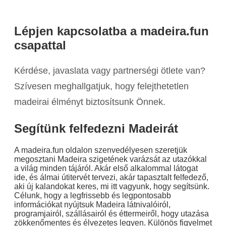
Lépjen kapcsolatba a madeira.fun
csapattal
Kérdése, javaslata vagy partnerségi ötlete van?
Szívesen meghallgatjuk, hogy felejthetetlen
madeirai élményt biztosítsunk Önnek.
Segítünk felfedezni Madeirát
A madeira.fun oldalon szenvedélyesen szeretjük
megosztani Madeira szigetének varázsát az utazókkal
a világ minden tájáról. Akár első alkalommal látogat
ide, és álmai útitervét tervezi, akár tapasztalt felfedező,
aki új kalandokat keres, mi itt vagyunk, hogy segítsünk.
Célunk, hogy a legfrissebb és legpontosabb
információkat nyújtsuk Madeira látnivalóiról,
programjairól, szállásairól és éttermeiről, hogy utazása
zökkenőmentes és élvezetes legyen. Különös figyelmet