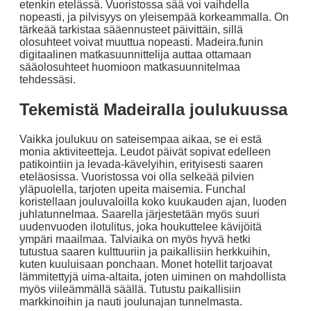
etenkin etelässä. Vuoristossa sää voi vaihdella
nopeasti, ja pilvisyys on yleisempää korkeammalla. On
tärkeää tarkistaa sääennusteet päivittäin, sillä
olosuhteet voivat muuttua nopeasti. Madeira.funin
digitaalinen matkasuunnittelija auttaa ottamaan
sääolosuhteet huomioon matkasuunnitelmaa
tehdessäsi.
Tekemistä Madeiralla joulukuussa
Vaikka joulukuu on sateisempaa aikaa, se ei estä
monia aktiviteetteja. Leudot päivät sopivat edelleen
patikointiin ja levada-kävelyihin, erityisesti saaren
eteläosissa. Vuoristossa voi olla selkeää pilvien
yläpuolella, tarjoten upeita maisemia. Funchal
koristellaan jouluvaloilla koko kuukauden ajan, luoden
juhlatunnelmaa. Saarella järjestetään myös suuri
uudenvuoden ilotulitus, joka houkuttelee kävijöitä
ympäri maailmaa. Talviaika on myös hyvä hetki
tutustua saaren kulttuuriin ja paikallisiin herkkuihin,
kuten kuuluisaan ponchaan. Monet hotellit tarjoavat
lämmitettyjä uima-altaita, joten uiminen on mahdollista
myös viileämmällä säällä. Tutustu paikallisiin
markkinoihin ja nauti joulunajan tunnelmasta.