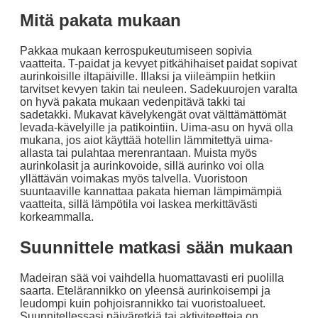
Mitä pakata mukaan
Pakkaa mukaan kerrospukeutumiseen sopivia
vaatteita. T-paidat ja kevyet pitkähihaiset paidat sopivat
aurinkoisille iltapäiville. Illaksi ja viileämpiin hetkiin
tarvitset kevyen takin tai neuleen. Sadekuurojen varalta
on hyvä pakata mukaan vedenpitävä takki tai
sadetakki. Mukavat kävelykengät ovat välttämättömät
levada-kävelyille ja patikointiin. Uima-asu on hyvä olla
mukana, jos aiot käyttää hotellin lämmitettyä uima-
allasta tai pulahtaa merenrantaan. Muista myös
aurinkolasit ja aurinkovoide, sillä aurinko voi olla
yllättävän voimakas myös talvella. Vuoristoon
suuntaaville kannattaa pakata hieman lämpimämpiä
vaatteita, sillä lämpötila voi laskea merkittävästi
korkeammalla.
Suunnittele matkasi sään mukaan
Madeiran sää voi vaihdella huomattavasti eri puolilla
saarta. Etelärannikko on yleensä aurinkoisempi ja
leudompi kuin pohjoisrannikko tai vuoristoalueet.
Suunnitellessasi päiväretkiä tai aktiviteetteja on