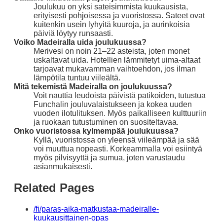
Joulukuu on yksi sateisimmista kuukausista,
erityisesti pohjoisessa ja vuoristossa. Sateet ovat
kuitenkin usein lyhyitä kuuroja, ja aurinkoisia
päiviä löytyy runsaasti.
Voiko Madeiralla uida joulukuussa?
Merivesi on noin 21–22 asteista, joten monet
uskaltavat uida. Hotellien lämmitetyt uima-altaat
tarjoavat mukavamman vaihtoehdon, jos ilman
lämpötila tuntuu viileältä.
Mitä tekemistä Madeiralla on joulukuussa?
Voit nauttia leudoista päivistä patikoiden, tutustua
Funchalin jouluvalaistukseen ja kokea uuden
vuoden ilotulituksen. Myös paikalliseen kulttuuriin
ja ruokaan tutustuminen on suositeltavaa.
Onko vuoristossa kylmempää joulukuussa?
Kyllä, vuoristossa on yleensä viileämpää ja sää
voi muuttua nopeasti. Korkeammalla voi esiintyä
myös pilvisyyttä ja sumua, joten varustaudu
asianmukaisesti.
Related Pages
/fi/paras-aika-matkustaa-madeiralle-
kuukausittainen-opas