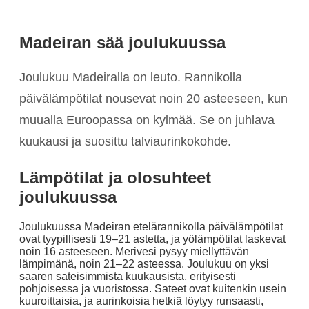
Madeiran sää joulukuussa
Joulukuu Madeiralla on leuto. Rannikolla
päivälämpötilat nousevat noin 20 asteeseen, kun
muualla Euroopassa on kylmää. Se on juhlava
kuukausi ja suosittu talviaurinkokohde.
Lämpötilat ja olosuhteet
joulukuussa
Joulukuussa Madeiran etelärannikolla päivälämpötilat
ovat tyypillisesti 19–21 astetta, ja yölämpötilat laskevat
noin 16 asteeseen. Merivesi pysyy miellyttävän
lämpimänä, noin 21–22 asteessa. Joulukuu on yksi
saaren sateisimmista kuukausista, erityisesti
pohjoisessa ja vuoristossa. Sateet ovat kuitenkin usein
kuuroittaisia, ja aurinkoisia hetkiä löytyy runsaasti,