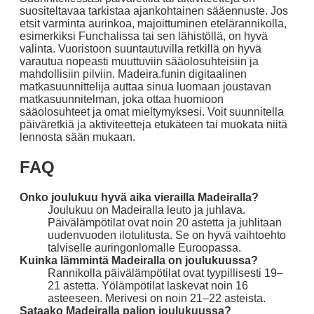
suositeltavaa tarkistaa ajankohtainen sääennuste. Jos
etsit varminta aurinkoa, majoittuminen etelärannikolla,
esimerkiksi Funchalissa tai sen lähistöllä, on hyvä
valinta. Vuoristoon suuntautuvilla retkillä on hyvä
varautua nopeasti muuttuviin sääolosuhteisiin ja
mahdollisiin pilviin. Madeira.funin digitaalinen
matkasuunnittelija auttaa sinua luomaan joustavan
matkasuunnitelman, joka ottaa huomioon
sääolosuhteet ja omat mieltymyksesi. Voit suunnitella
päiväretkiä ja aktiviteetteja etukäteen tai muokata niitä
lennosta sään mukaan.
FAQ
Onko joulukuu hyvä aika vierailla Madeiralla?
Joulukuu on Madeiralla leuto ja juhlava.
Päivälämpötilat ovat noin 20 astetta ja juhlitaan
uudenvuoden ilotulitusta. Se on hyvä vaihtoehto
talviselle auringonlomalle Euroopassa.
Kuinka lämmintä Madeiralla on joulukuussa?
Rannikolla päivälämpötilat ovat tyypillisesti 19–
21 astetta. Yölämpötilat laskevat noin 16
asteeseen. Merivesi on noin 21–22 asteista.
Sataako Madeiralla paljon joulukuussa?