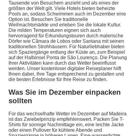
Tausende von Besuchern anzieht und als eines der
größten der Welt gilt. Viele Hotels bieten beheizte
Pools an, sodass Schwimmen auch im Dezember eine
Option ist. Besuchen Sie traditionelle
Weihnachtsmärkte und erleben Sie die lokale Kultur.
Die milden Temperaturen eignen sich auch
hervorragend für Erkundungstouren durch malerische
Dörfer wie Câmara de Lobos oder Santana mit seinen
traditionellen Strohhäusern. Für Naturliebhaber bieten
sich Spaziergänge entlang der Küste an, zum Beispiel
auf der Halbinsel Ponta de São Lourenço. Die Planung
Ihrer Aktivitäten kann durch das Wetter beeinflusst
werden. Unser kostenloser digitaler Reiseplaner hilft
Ihnen dabei, Ihre Tage entsprechend zu gestalten und
die besten Erlebnisse für Ihre Reise zu finden.
Was Sie im Dezember einpacken
sollten
Für das wechselhafte Wetter im Dezember auf Madeira
ist das Zwiebelprinzip empfehlenswert. Packen Sie T-
Shirts für sonnige Nachmittage ein, eine leichte Jacke
oder einen Pullover für kühlere Abende und
Spaziergänge in höheren Lagen. Eine wasserdichte