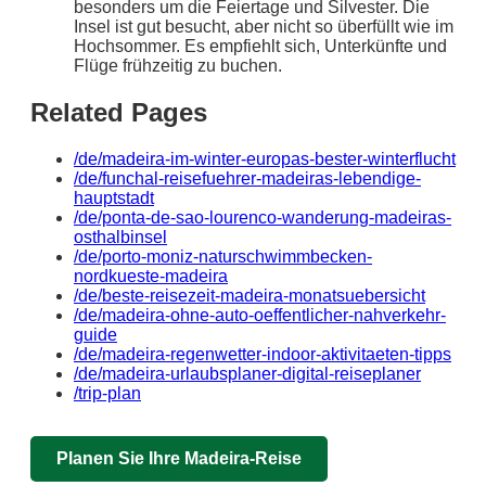
besonders um die Feiertage und Silvester. Die
Insel ist gut besucht, aber nicht so überfüllt wie im
Hochsommer. Es empfiehlt sich, Unterkünfte und
Flüge frühzeitig zu buchen.
Related Pages
/de/madeira-im-winter-europas-bester-winterflucht
/de/funchal-reisefuehrer-madeiras-lebendige-
hauptstadt
/de/ponta-de-sao-lourenco-wanderung-madeiras-
osthalbinsel
/de/porto-moniz-naturschwimmbecken-
nordkueste-madeira
/de/beste-reisezeit-madeira-monatsuebersicht
/de/madeira-ohne-auto-oeffentlicher-nahverkehr-
guide
/de/madeira-regenwetter-indoor-aktivitaeten-tipps
/de/madeira-urlaubsplaner-digital-reiseplaner
/trip-plan
Planen Sie Ihre Madeira-Reise