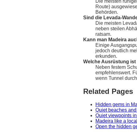
Die meisten ruhig
Route) ausgewiesen
Behörden.
Sind die Levada-Wand
Die meisten Levada
neben steilen Abhä
ratsam.
Kann man Madeira auch
Einige Ausgangspun
jedoch deutlich meh
erkunden.
Welche Ausrüstung ist
Neben festem Schu
empfehlenswert. Fü
wenn Tunnel durch
Related Pages
Hidden gems in Ma
Quiet beaches and 
Quiet viewpoints i
Madeira like a loca
Open the hidden 