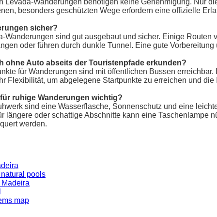
en Levada-Wanderungen benötigen keine Genehmigung. Nur die
en, besonders geschützten Wege erfordern eine offizielle Erl
erungen sicher?
-Wanderungen sind gut ausgebaut und sicher. Einige Routen ve
ngen oder führen durch dunkle Tunnel. Eine gute Vorbereitung 
 ohne Auto abseits der Touristenpfade erkunden?
kte für Wanderungen sind mit öffentlichen Bussen erreichbar. 
r Flexibilität, um abgelegene Startpunkte zu erreichen und die I
 für ruhige Wanderungen wichtig?
hwerk sind eine Wasserflasche, Sonnenschutz und eine leich
r längere oder schattige Abschnitte kann eine Taschenlampe nü
quert werden.
deira
natural pools
n Madeira
l
gems map