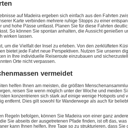
rten
lebnisse auf Madeira ergeben sich einfach aus den Fahrten zwi
nserer Karte verbinden mehrere ruhige Stopps zu einer entspan
 und hohe Pässe umfasst. Planen Sie für diese Fahrten deutlich
ässt. So können Sie spontan anhalten, die Aussicht genießen und
ch wirken lassen.
t, um die Vielfalt der Insel zu erleben. Von den zerklüfteten Kü
n bietet jede Fahrt neue Perspektiven. Nutzen Sie unseren dig
en in Ihre individuelle Reiseroute einzubauen und sicherzustel
nnten Orte nicht verpassen.
henmassen vermeidet
iten helfen Ihnen am meisten, die größten Menschenansamml
rgen, reisen Sie wenn möglich unter der Woche und meiden S
isten konzentrieren sich stark auf einige wenige Hotspots und ve
g entfernt. Dies gilt sowohl für Wanderwege als auch für belie
en Regeln befolgen, können Sie Madeira von einer ganz andere
ie Sie abseits der ausgetretenen Pfade finden, ist oft das, w
ner kann Ihnen helfen, Ihre Tage so zu strukturieren, dass Sie 