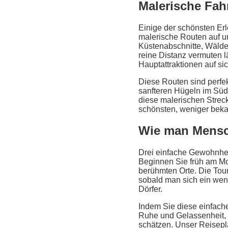
Malerische Fah
Einige der schönsten Er
malerische Routen auf u
Küstenabschnitte, Wälder
reine Distanz vermuten l
Hauptattraktionen auf si
Diese Routen sind perfek
sanfteren Hügeln im Süde
diese malerischen Streck
schönsten, weniger beka
Wie man Mensc
Drei einfache Gewohnhe
Beginnen Sie früh am Mo
berühmten Orte. Die Tour
sobald man sich ein weni
Dörfer.
Indem Sie diese einfach
Ruhe und Gelassenheit, d
schätzen. Unser Reisepla