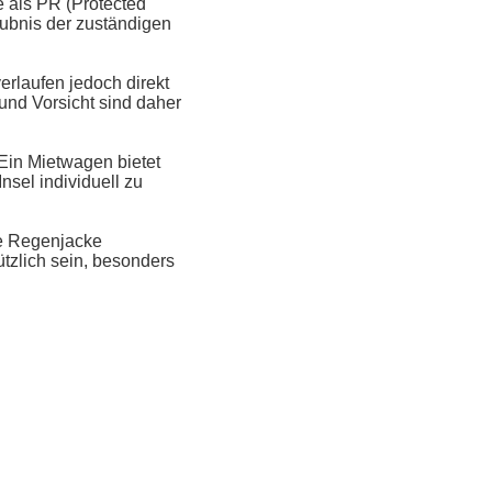
 als PR (Protected
aubnis der zuständigen
rlaufen jedoch direkt
und Vorsicht sind daher
Ein Mietwagen bietet
nsel individuell zu
te Regenjacke
tzlich sein, besonders