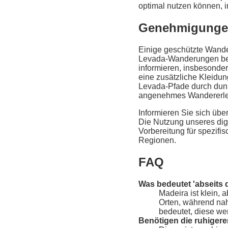
optimal nutzen können, i
Genehmigungen
Einige geschützte Wande
Levada-Wanderungen benö
informieren, insbesonde
eine zusätzliche Kleidu
Levada-Pfade durch dunkl
angenehmes Wandererle
Informieren Sie sich übe
Die Nutzung unseres dig
Vorbereitung für spezif
Regionen.
FAQ
Was bedeutet 'abseits d
Madeira ist klein, 
Orten, während nah
bedeutet, diese we
Benötigen die ruhige