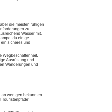
aber die meisten ruhigen
Anforderungen zu
usreichend Wasser mit,
lampe, da einige
 ein sicheres und
ie Wegbeschaffenheit.
dige Ausrüstung und
hlten Wanderungen und
ten an wenigen bekannten
r Touristenpfade'