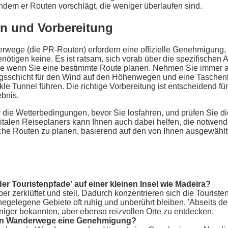
ndem er Routen vorschlägt, die weniger überlaufen sind.
 und Vorbereitung
rwege (die PR-Routen) erfordern eine offizielle Genehmigung, 
tigen keine. Es ist ratsam, sich vorab über die spezifischen 
re wenn Sie eine bestimmte Route planen. Nehmen Sie immer a
ngsschicht für den Wind auf den Höhenwegen und eine Taschen
e Tunnel führen. Die richtige Vorbereitung ist entscheidend für
bnis.
r die Wetterbedingungen, bevor Sie losfahren, und prüfen Sie d
italen Reiseplaners kann Ihnen auch dabei helfen, die notwen
ische Routen zu planen, basierend auf den von Ihnen ausgewä
er Touristenpfade' auf einer kleinen Insel wie Madeira?
aber zerklüftet und steil. Dadurch konzentrieren sich die Touris
egelegene Gebiete oft ruhig und unberührt bleiben. 'Abseits de
niger bekannten, aber ebenso reizvollen Orte zu entdecken.
ren Wanderwege eine Genehmigung?