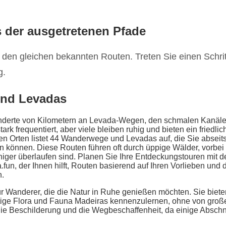
s der ausgetretenen Pfade
 den gleichen bekannten Routen. Treten Sie einen Schritt
g.
und Levadas
nderte von Kilometern an Levada-Wegen, den schmalen Kanälen
stark frequentiert, aber viele bleiben ruhig und bieten ein friedl
igen Orten listet 44 Wanderwege und Levadas auf, die Sie abseit
n können. Diese Routen führen oft durch üppige Wälder, vorbei
niger überlaufen sind. Planen Sie Ihre Entdeckungstouren mit d
fun, der Ihnen hilft, Routen basierend auf Ihren Vorlieben und
n.
ür Wanderer, die die Natur in Ruhe genießen möchten. Sie biet
artige Flora und Fauna Madeiras kennenzulernen, ohne von groß
die Beschilderung und die Wegbeschaffenheit, da einige Abschn