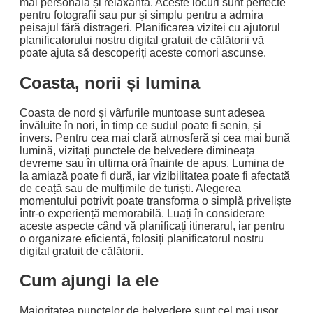
mai personală și relaxantă. Aceste locuri sunt perfecte
pentru fotografii sau pur și simplu pentru a admira
peisajul fără distrageri. Planificarea vizitei cu ajutorul
planificatorului nostru digital gratuit de călătorii vă
poate ajuta să descoperiți aceste comori ascunse.
Coasta, norii și lumina
Coasta de nord și vârfurile muntoase sunt adesea
învăluite în nori, în timp ce sudul poate fi senin, și
invers. Pentru cea mai clară atmosferă și cea mai bună
lumină, vizitați punctele de belvedere dimineața
devreme sau în ultima oră înainte de apus. Lumina de
la amiază poate fi dură, iar vizibilitatea poate fi afectată
de ceață sau de mulțimile de turiști. Alegerea
momentului potrivit poate transforma o simplă priveliște
într-o experiență memorabilă. Luați în considerare
aceste aspecte când vă planificați itinerarul, iar pentru
o organizare eficientă, folosiți planificatorul nostru
digital gratuit de călătorii.
Cum ajungi la ele
Majoritatea punctelor de belvedere sunt cel mai ușor