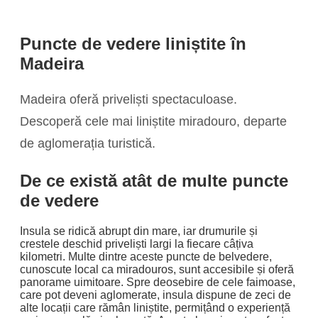
Puncte de vedere liniștite în
Madeira
Madeira oferă priveliști spectaculoase.
Descoperă cele mai liniștite miradouro, departe
de aglomerația turistică.
De ce există atât de multe puncte
de vedere
Insula se ridică abrupt din mare, iar drumurile și
crestele deschid priveliști largi la fiecare câțiva
kilometri. Multe dintre aceste puncte de belvedere,
cunoscute local ca miradouros, sunt accesibile și oferă
panorame uimitoare. Spre deosebire de cele faimoase,
care pot deveni aglomerate, insula dispune de zeci de
alte locații care rămân liniștite, permițând o experiență