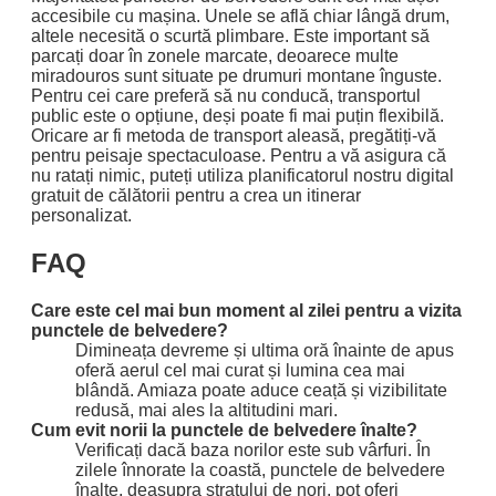
accesibile cu mașina. Unele se află chiar lângă drum,
altele necesită o scurtă plimbare. Este important să
parcați doar în zonele marcate, deoarece multe
miradouros sunt situate pe drumuri montane înguste.
Pentru cei care preferă să nu conducă, transportul
public este o opțiune, deși poate fi mai puțin flexibilă.
Oricare ar fi metoda de transport aleasă, pregătiți-vă
pentru peisaje spectaculoase. Pentru a vă asigura că
nu ratați nimic, puteți utiliza planificatorul nostru digital
gratuit de călătorii pentru a crea un itinerar
personalizat.
FAQ
Care este cel mai bun moment al zilei pentru a vizita
punctele de belvedere?
Dimineața devreme și ultima oră înainte de apus
oferă aerul cel mai curat și lumina cea mai
blândă. Amiaza poate aduce ceață și vizibilitate
redusă, mai ales la altitudini mari.
Cum evit norii la punctele de belvedere înalte?
Verificați dacă baza norilor este sub vârfuri. În
zilele înnorate la coastă, punctele de belvedere
înalte, deasupra stratului de nori, pot oferi