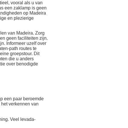
el, vooral als u van
dus een zaklamp is geen
tandigheden op Madeira
ige en plezierige
elen van Madeira. Zorg
 geen faciliteiten zijn.
n. Informeer uzelf over
aten-path routes te
eine groepstour. Dit
hten die u anders
atie over benodigde
h op een paar beroemde
t het verkennen van
ing. Veel levada-