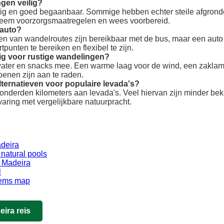
ngen veilig?
tig en goed begaanbaar. Sommige hebben echter steile afgrond
Neem voorzorgsmaatregelen en wees voorbereid.
 auto?
n van wandelroutes zijn bereikbaar met de bus, maar een auto b
tpunten te bereiken en flexibel te zijn.
dig voor rustige wandelingen?
ter en snacks mee. Een warme laag voor de wind, een zaklam
enen zijn aan te raden.
lternatieven voor populaire levada's?
honderden kilometers aan levada's. Veel hiervan zijn minder b
aring met vergelijkbare natuurpracht.
deira
natural pools
n Madeira
l
gems map
eira reis