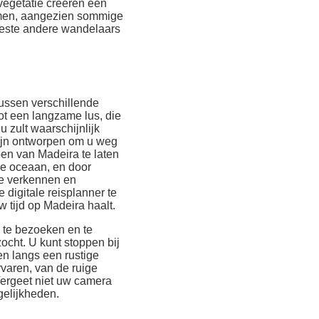
vegetatie creëren een
nemen, aangezien sommige
meeste andere wandelaars
tussen verschillende
tot een langzame lus, die
u zult waarschijnlijk
 zijn ontworpen om u weg
en van Madeira te laten
de oceaan, en door
te verkennen en
digitale reisplanner te
w tijd op Madeira haalt.
 te bezoeken en te
ocht. U kunt stoppen bij
en langs een rustige
rvaren, van de ruige
Vergeet niet uw camera
elijkheden.