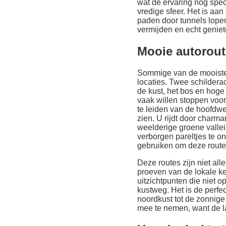
wat de ervaring nog spec
vredige sfeer. Het is a
paden door tunnels lopen
vermijden en echt geniete
Mooie autorout
Sommige van de mooiste p
locaties. Twee schilderac
de kust, het bos en hoge 
vaak willen stoppen voor
te leiden van de hoofdw
zien. U rijdt door charm
weelderige groene vallei
verborgen pareltjes te o
gebruiken om deze routes 
Deze routes zijn niet a
proeven van de lokale ke
uitzichtpunten die niet 
kustweg. Het is de perfe
noordkust tot de zonnig
mee te nemen, want de 