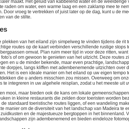
ialer maakt. Het geluid van kabbelend water en de weelderige 
an te raden om water, een warme laag en een zaklamp mee te 
. Door vroeg te vertrekken of juist later op de dag, kunt u de 
n van de stilte.
es
lekken van het eiland zijn simpelweg te vinden tijdens de rit 
htige routes op de kaart verbinden verschillende rustige stops 
bergpassen omvat. Plan ruim meer tijd in voor deze ritten, want 
 foto's of om gewoon te genieten van het uitzicht. Deze routes
egen en u de minder bekende, maar even prachtige, landschapp
ante dorpjes, langs kliffen met adembenemende uitzichten over 
en. Het is een ideale manier om het eiland op uw eigen tempo 
ntdekken die u anders misschien zou missen. Overweeg om onze 
te integreren in uw algehele reisplan, zodat u het meeste uit u
lleen mooi, maar bieden ook de kans om lokale gemeenschappen
uken in kleine restaurants die zelden door toeristen worden bez
op de standaard toeristische routes liggen, of een wandeling mak
cte manier om de diversiteit van het landschap van Madeira te e
e zuidkusten en de majestueuze bergtoppen in het binnenland. 
landschappen zijn adembenemend en bieden eindeloze fotomog