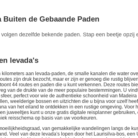
a Buiten de Gebaande Paden
olgen dezelfde bekende paden. Stap een beetje opzij e
en levada's
kilometers aan levada-paden, de smalle kanalen die water over
routes zijn druk bezocht, maar er zijn er genoeg die rustig blij
s toont 44 routes en paden die u kunt verkennen. Deze routes bi
weg van de drukte van de meer populaire bestemmingen. U vindt
 sfeer, perfect voor wie de authentieke schoonheid van Madeira
en, weelderige bossen en uitzichten die u bijna voor uzelf heef
una van het eiland te ontdekken in een rustige omgeving. Voor
n juweeltjes kunt u onze gratis digitale reisplanner gebruiken, d
iek reisschema op basis van uw voorkeuren.
moeilijkheidsgraad, van gemakkelijke wandelingen langs de kus
land. Veel van deze levada's lopen door het Laurisilva-bos, e