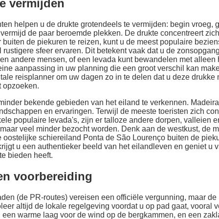
te vermijden
n helpen u de drukte grotendeels te vermijden: begin vroeg, g
vermijd de paar beroemde plekken. De drukte concentreert zich
r buiten de piekuren te reizen, kunt u de meest populaire bezi
rustigere sfeer ervaren. Dit betekent vaak dat u de zonsopgan
en andere mensen, of een levada kunt bewandelen met alleen h
eine aanpassing in uw planning die een groot verschil kan make
itale reisplanner om uw dagen zo in te delen dat u deze drukk
t opzoeken.
minder bekende gebieden van het eiland te verkennen. Madeira 
andschappen en ervaringen. Terwijl de meeste toeristen zich co
kele populaire levada's, zijn er talloze andere dorpen, valleien
 maar veel minder bezocht worden. Denk aan de westkust, de mi
e oostelijke schiereiland Ponta de São Lourenço buiten de piek
rijgt u een authentieker beeld van het eilandleven en geniet u v
e bieden heeft.
en voorbereiding
en (de PR-routes) vereisen een officiële vergunning, maar de 
leer altijd de lokale regelgeving voordat u op pad gaat, voora
, een warme laag voor de wind op de bergkammen, en een zak