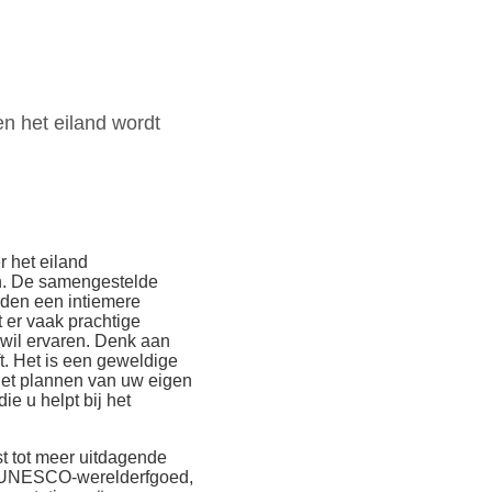
n het eiland wordt
 het eiland
ven. De samengestelde
eden een intiemere
 er vaak prachtige
 wil ervaren. Denk aan
t. Het is een geweldige
 het plannen van uw eigen
ie u helpt bij het
t tot meer uitdagende
en UNESCO-werelderfgoed,