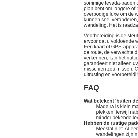
sommige levada-paden do
plan bent om langere of 
overbodige luxe om de w
kunnen snel veranderen, 
wandeling. Het is raadza
Voorbereiding is de sleu
ervoor dat u voldoende w
Een kaart of GPS-apparaa
de route, de verwachte d
verkennen, kan het nuttig
garandeert niet alleen uw
misschien zou missen. On
uitrusting en voorbereidi
FAQ
Wat betekent 'buiten d
Madeira is klein m
plekken, terwijl n
minder bekende lev
Hebben de rustige pad
Meestal niet. Alle
wandelingen zijn n