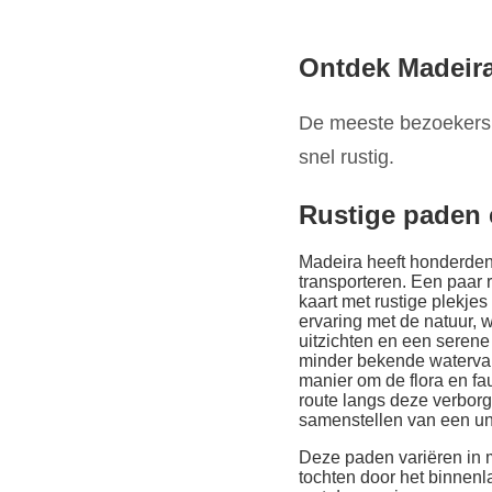
Ontdek Madeir
De meeste bezoekers v
snel rustig.
Rustige paden 
Madeira heeft honderden 
transporteren. Een paar 
kaart met rustige plekje
ervaring met de natuur, 
uitzichten en een serene
minder bekende watervall
manier om de flora en fa
route langs deze verborge
samenstellen van een un
Deze paden variëren in 
tochten door het binnen