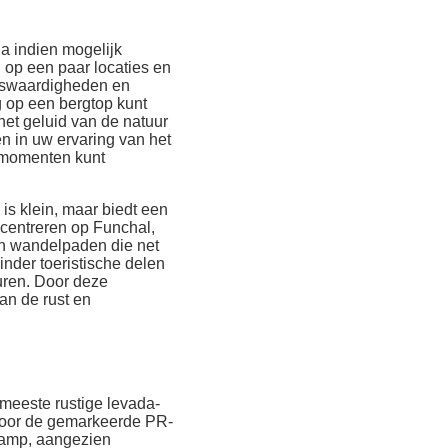
a indien mogelijk
 op een paar locaties en
enswaardigheden en
g op een bergtop kunt
et geluid van de natuur
n in uw ervaring van het
e momenten kunt
is klein, maar biedt een
ncentreren op Funchal,
 en wandelpaden die net
nder toeristische delen
uren. Door deze
an de rust en
meeste rustige levada-
l voor de gemarkeerde PR-
lamp, aangezien