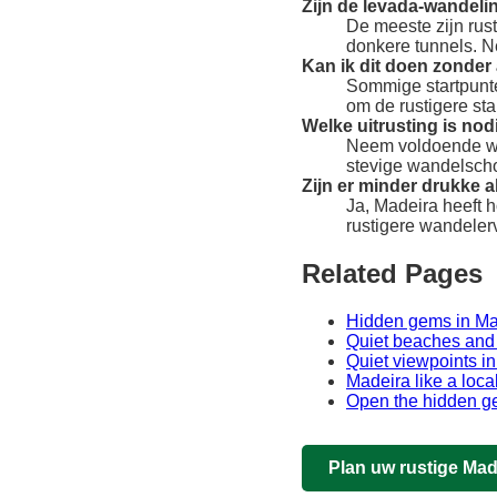
Zijn de levada-wandeli
De meeste zijn rus
donkere tunnels. 
Kan ik dit doen zonder
Sommige startpunte
om de rustigere star
Welke uitrusting is no
Neem voldoende wa
stevige wandelscho
Zijn er minder drukke a
Ja, Madeira heeft 
rustigere wandelerv
Related Pages
Hidden gems in Ma
Quiet beaches and 
Quiet viewpoints i
Madeira like a loca
Open the hidden 
Plan uw rustige Mad