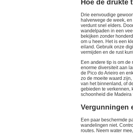
Hoe de drukte 
Drie eenvoudige gewoonte
halverwege de week, en 
verdunt snel elders. Doo
wandelpaden in een veel 
bekijken zonder honderd
om u heen. Het is een kl
eiland. Gebruik onze dig
vermijden en de rust kun
Een andere tip is om de 
enorme diversiteit aan l
de Pico do Arieiro en en
zo de moeite waard zijn,
van het binnenland, of d
gebieden te verkennen, k
schoonheid die Madeira t
Vergunningen 
Een paar beschermde pad
wandelingen niet. Contro
routes. Neem water mee