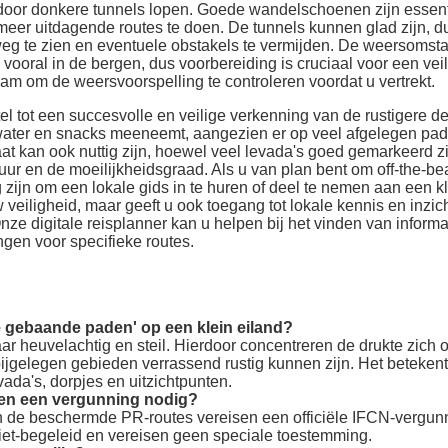
or donkere tunnels lopen. Goede wandelschoenen zijn essentie
meer uitdagende routes te doen. De tunnels kunnen glad zijn, 
eg te zien en eventuele obstakels te vermijden. De weersoms
vooral in de bergen, dus voorbereiding is cruciaal voor een veil
am om de weersvoorspelling te controleren voordat u vertrekt.
tel tot een succesvolle en veilige verkenning van de rustigere d
ater en snacks meeneemt, aangezien er op veel afgelegen paden
t kan ook nuttig zijn, hoewel veel levada's goed gemarkeerd zij
uur en de moeilijkheidsgraad. Als u van plan bent om off-the-be
 zijn om een lokale gids in te huren of deel te nemen aan een kl
 veiligheid, maar geeft u ook toegang tot lokale kennis en inzic
ze digitale reisplanner kan u helpen bij het vinden van inform
ngen voor specifieke routes.
e gebaande paden' op een klein eiland?
aar heuvelachtig en steil. Hierdoor concentreren de drukte zic
abijgelegen gebieden verrassend rustig kunnen zijn. Het beteken
ada's, dorpjes en uitzichtpunten.
en een vergunning nodig?
en de beschermde PR-routes vereisen een officiële IFCN-vergunn
iet-begeleid en vereisen geen speciale toestemming.