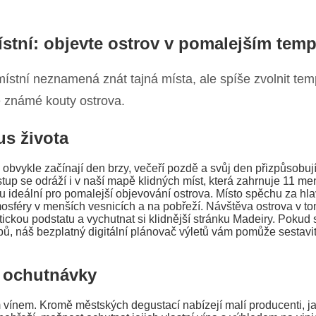
ístní: objevte ostrov v pomalejším tem
stní neznamená znát tajná místa, ale spíše zvolnit tempo
ě známé kouty ostrova.
us života
 obvykle začínají den brzy, večeří pozdě a svůj den přizpůsobují
tup se odráží i v naší mapě klidných míst, která zahrnuje 11 m
ou ideální pro pomalejší objevování ostrova. Místo spěchu za hl
osféry v menších vesnicích a na pobřeží. Návštěva ostrova v 
tickou podstatu a vychutnat si klidnější stránku Madeiry. Pokud
ipů, náš bezplatný digitální plánovač výletů vám pomůže sestavit
 ochutnávky
 vínem. Kromě městských degustací nabízejí malí producenti, ja