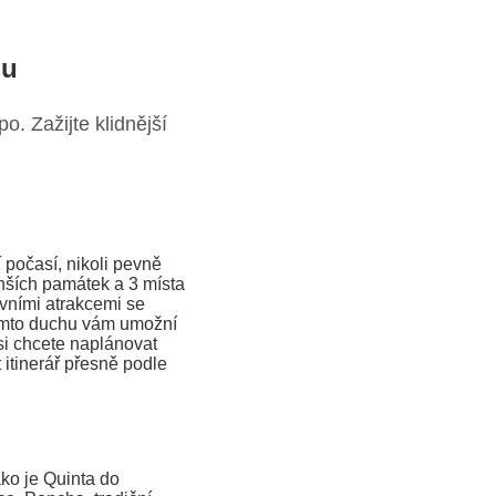
pu
. Zažijte klidnější
 počasí, nikoli pevně
enších památek a 3 místa
avními atrakcemi se
tomto duchu vám umožní
 si chcete naplánovat
 itinerář přesně podle
ko je Quinta do