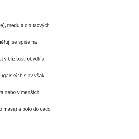
te), medu a citrusových
ěřují se spíše na
 v blízkosti obydlí a
rtugalských slov však
ova nebo v menších
ho masa) a bolo do caco