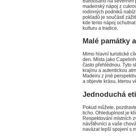
Barbusano na severním po
madeirský nápoj z cukrov
rodinných podniků nabízí 
pokladů je součástí záži
kde tento nápoj ochutna
kulturu a tradice.
Malé památky a
Mimo hlavní turistické cí
den. Místa jako Capelin
často přehlédnou. Tyto s
krajinu a autentickou a
Madeiru z jiné perspektivy
a objevte krásu, kterou vě
Jednoduchá eti
Pokud můžete, pozdravte 
ticho. Ohleduplnost je kl
Respektování místních zv
návštěvníci a vaše chová
navázat lepší spojení s m