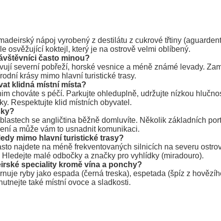
madeirský nápoj vyrobený z destilátu z cukrové třtiny (aguarden
ale osvěžující koktejl, který je na ostrově velmi oblíbený.
ávštěvníci často minou?
ěvují severní pobřeží, horské vesnice a méně známé levady. Zam
írodní krásy mimo hlavní turistické trasy.
t klidná místní místa?
nim chováte s péčí. Parkujte ohleduplně, udržujte nízkou hlučnost
y. Respektujte klid místních obyvatel.
sky?
oblastech se angličtina běžně domluvíte. Několik základních po
cení a může vám to usnadnit komunikaci.
edy mimo hlavní turistické trasy?
asto najdete na méně frekventovaných silnicích na severu ostr
. Hledejte malé odbočky a značky pro vyhlídky (miradouro).
irské speciality kromě vína a ponchy?
rnuje ryby jako espada (černá treska), espetada (špíz z hovězí
hutnejte také místní ovoce a sladkosti.