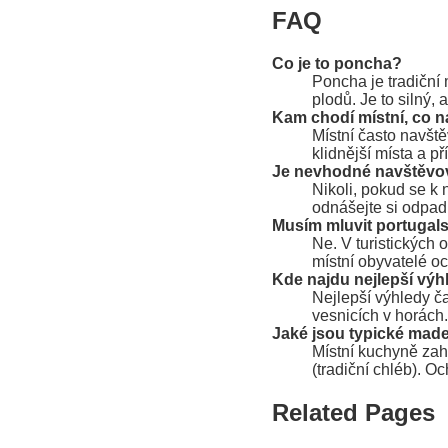
FAQ
Co je to poncha?
Poncha je tradiční 
plodů. Je to silný, 
Kam chodí místní, co n
Místní často navšt
klidnější místa a př
Je nevhodné navštěvova
Nikoli, pokud se k 
odnášejte si odpadk
Musím mluvit portugal
Ne. V turistických 
místní obyvatelé o
Kde najdu nejlepší výhl
Nejlepší výhledy č
vesnicích v horách
Jaké jsou typické made
Místní kuchyně zah
(tradiční chléb). Oc
Related Pages