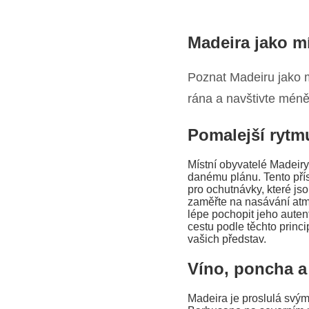
Madeira jako m
Poznat Madeiru jako mí
rána a navštivte mén
Pomalejší rytm
Místní obyvatelé Madeiry
danému plánu. Tento přís
pro ochutnávky, které js
zaměřte na nasávání atm
lépe pochopit jeho auten
cestu podle těchto princ
vašich představ.
Víno, poncha a
Madeira je proslulá svým