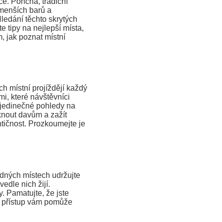
ce. Poncha, tradiční
 menších barů a
Hledání těchto skrytých
 tipy na nejlepší místa,
 jak poznat místní
ch místní projíždějí každý
, které návštěvníci
é jedinečné pohledy na
knout davům a zažít
entičnost. Prozkoumejte je
idných místech udržujte
edle nich žijí.
. Pamatujte, že jste
to přístup vám pomůže