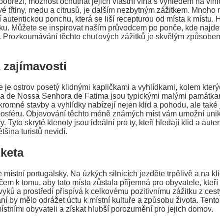
břeží, možnost ochutnat jejich vlastní vína s výhledem na vini
é třtiny, medu a citrusů, je dalším nezbytným zážitkem. Mnoho
autentickou ponchu, která se liší recepturou od místa k místu. 
tku. Můžete se inspirovat naším průvodcem po ponče, kde najdete
t. Prozkoumávání těchto chuťových zážitků je skvělým způsobem,
 zajímavosti
le je ostrov posetý klidnými kapličkami a vyhlídkami, kolem který
ha de Nossa Senhora de Fatima jsou typickými malými památkami
kromné stavby a vyhlídky nabízejí nejen klid a pohodu, ale tak
tmosféru. Objevování těchto méně známých míst vám umožní uni
. Tyto skryté klenoty jsou ideální pro ty, kteří hledají klid a aut
tšina turistů nevidí.
keta
místní portugalsky. Na úzkých silnicích jezděte trpělivě a na kl
íčem k tomu, aby tato místa zůstala příjemná pro obyvatele, kteří v
yků a prostředí přispívá k celkovému pozitivnímu zážitku z cesty
ní by mělo odrážet úctu k místní kultuře a způsobu života. Ten
ístními obyvateli a získat hlubší porozumění pro jejich domov.